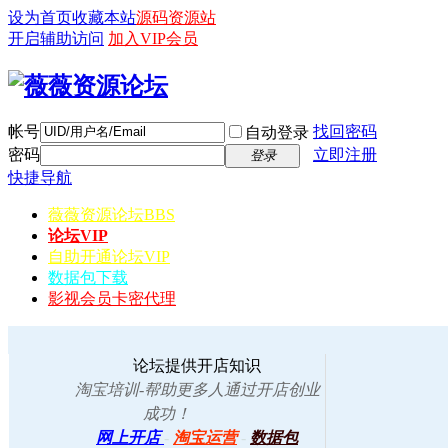
设为首页
收藏本站
源码资源站
开启辅助访问
加入VIP会员
帐号
找回密码
自动登录
密码
立即注册
登录
快捷导航
薇薇资源论坛
BBS
论坛VIP
自助开通论坛VIP
数据包下载
影视会员卡密代理
论坛提供开店知识
淘宝培训-帮助更多人通过开店创业
成功！
网上开店
-
淘宝运营
-
数据包