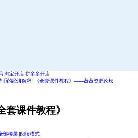
码
淘宝开店
拼多多开店
特币的经济解释+《全套课件教程》——薇薇资源论坛
全套课件教程》
全部楼层
|
阅读模式