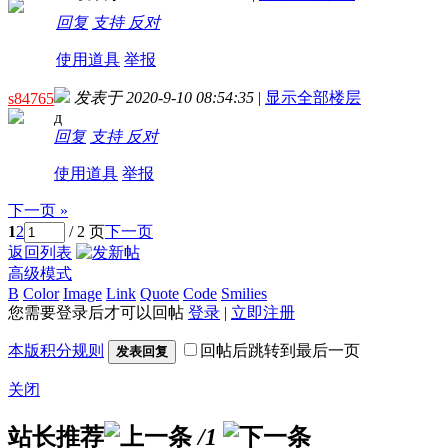
回复
支持
反对
使用道具
举报
发表于 2020-9-10 08:54:35
|
显示全部楼层
s84765
д
回复
支持
反对
使用道具
举报
下一页 »
1
2
/ 2 页
下一页
返回列表
高级模式
B
Color
Image
Link
Quote
Code
Smilies
您需要登录后才可以回帖
登录
|
立即注册
本版积分规则
回帖后跳转到最后一页
发表回复
关闭
站长推荐
/1