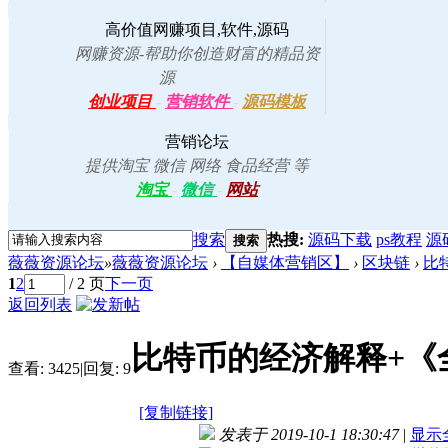
高价值网赚项目,软件,源码
网赚资源-帮助你创造财富的精品资
源
创业项目
-
营销软件
-
源码模板
营销论坛
提供淘宝 微信 网络 食品经营 等
淘宝
-
微信
-
网站
搜索
热搜:
源码下载
ps教程
源
搜索
薇薇资源论坛
»
薇薇资源论坛
›
【自媒体营销区】
›
区块链
›
比
1
2
/ 2 页
下一页
返回列表
比特币的经济解释+《
查看:
3425
|
回复:
9
[复制链接]
发表于 2019-10-1 18:30:47
|
显示