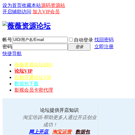
设为首页
收藏本站
源码资源站
开启辅助访问
加入VIP会员
帐号
找回密码
自动登录
密码
立即注册
登录
快捷导航
薇薇资源论坛
BBS
论坛VIP
自助开通论坛VIP
数据包下载
影视会员卡密代理
论坛提供开店知识
淘宝培训-帮助更多人通过开店创业
成功！
网上开店
-
淘宝运营
-
数据包