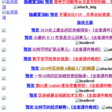
隐藏置顶帖
预览
爱奇艺优酷等会员直充秒到账，
隐藏置顶帖
预览
开通论坛VIP，共享全站资源
版块主题
预览
2019史上最全的区块链报告+《全套课件
预览
火爆的 ICO 究竟是怎么回事儿+《全套课件
预览
比特币挖矿那点事儿+《全套课件教程》
预览
数字货币投资价值观+《全套课件教程》
预览
2019年区块链 0基础入门到精通
预览
一年10倍的区块链投资经验谈+《全套课件
预览
第05课 Solitidy复杂变量类型+《全套课件
预览
区块链最全独家技术文档+《全套课件教
预览
比特币的经济解释+《全套课件教程》