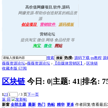
高价值网赚项目,软件,源码
网赚资源-帮助你创造财富的精品资
源
创业项目
-
营销软件
-
源码模板
营销论坛
提供淘宝 微信 网络 食品经营 等
淘宝
-
微信
-
网站
搜索
热搜:
源码下载
ps教程
源
搜索
薇薇资源论坛
»
薇薇资源论坛
›
【自媒体营销区】
›
区块链
收藏本版
|
订阅
区块链
今日:
0
|
主题:
41
|
排名:
7
1
2
3
/ 3 页
下一页
返 回
新窗
全部主题
最新
热门
热帖
精华
更多
作者
回复/查看
最后