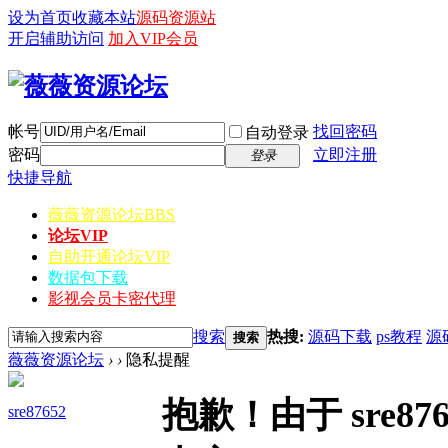
设为首页
收藏本站
源码资源站
开启辅助访问
加入VIP会员
帐号
找回密码
自动登录
密码
立即注册
登录
快捷导航
薇薇资源论坛
BBS
论坛VIP
自助开通论坛VIP
数据包下载
影视会员卡密代理
搜索
热搜:
源码下载
ps教程
源
搜索
薇薇资源论坛
›
›
隐私提醒
抱歉！由于 sre
sre87652