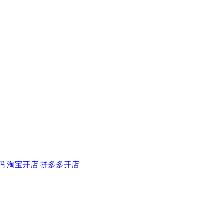
码
淘宝开店
拼多多开店