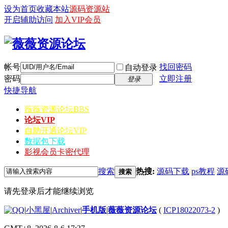
设为首页
收藏本站
源码资源站
开启辅助访问
加入VIP会员
帐号
找回密码
自动登录
密码
立即注册
登录
快捷导航
薇薇资源论坛
BBS
论坛VIP
自助开通论坛VIP
数据包下载
影视会员卡密代理
搜索
热搜:
源码下载
ps教程
源
搜索
请先登录后才能继续浏览
|
小黑屋
|
Archiver
|
手机版
|
薇薇资源论坛
(
ICP18022073-2
)