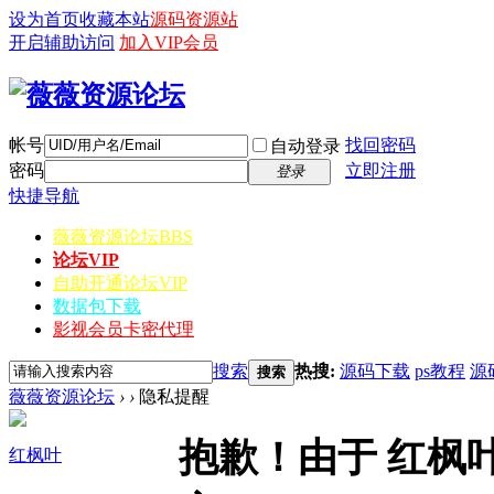
设为首页
收藏本站
源码资源站
开启辅助访问
加入VIP会员
帐号
找回密码
自动登录
密码
立即注册
登录
快捷导航
薇薇资源论坛
BBS
论坛VIP
自助开通论坛VIP
数据包下载
影视会员卡密代理
搜索
热搜:
源码下载
ps教程
源
搜索
薇薇资源论坛
›
›
隐私提醒
抱歉！由于 红枫
红枫叶