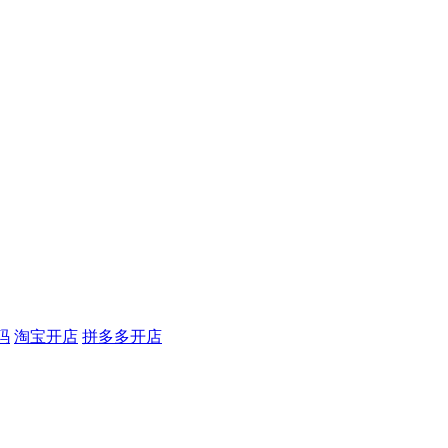
码
淘宝开店
拼多多开店