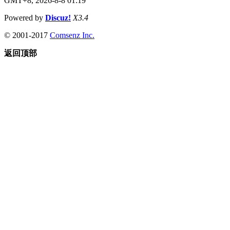
GMT+8, 2026-8-8 01:19
Powered by
Discuz!
X3.4
© 2001-2017
Comsenz Inc.
返回顶部