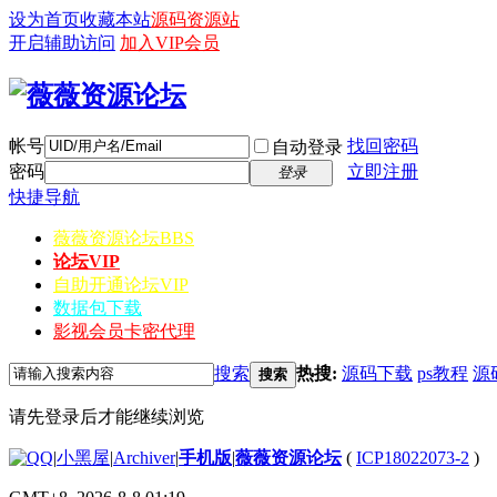
设为首页
收藏本站
源码资源站
开启辅助访问
加入VIP会员
帐号
找回密码
自动登录
密码
立即注册
登录
快捷导航
薇薇资源论坛
BBS
论坛VIP
自助开通论坛VIP
数据包下载
影视会员卡密代理
搜索
热搜:
源码下载
ps教程
源
搜索
请先登录后才能继续浏览
|
小黑屋
|
Archiver
|
手机版
|
薇薇资源论坛
(
ICP18022073-2
)